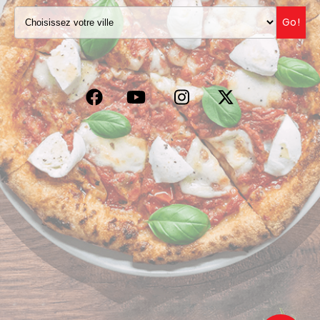
VOS AVIS
Go!
MENTIONS LÉGALES
C.G.V