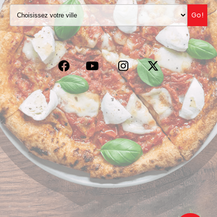
VOS AVIS
Go!
MENTIONS LÉGALES
C.G.V