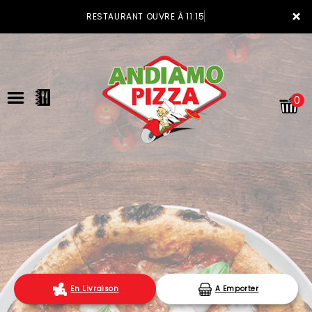
×
RESTAURANT OUVRE À 11:15
0
ACCUEIL
LA CARTE
VOTRE COMPTE
En Livraison
A Emporter
NOTRE RESTAURANT