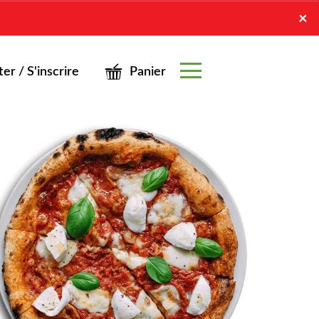
x
×
Panier
r / S'inscrire