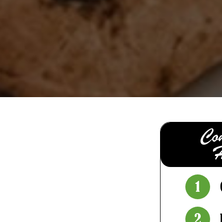
Co
H
1
2