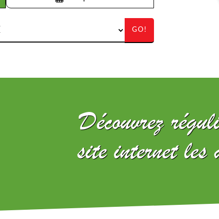
GO!
Découvrez réguli
site internet les 