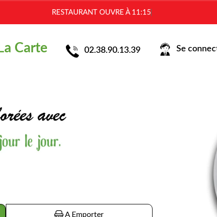
RES
La Carte
Se connecte
02.38.90.13.39
A Emporter