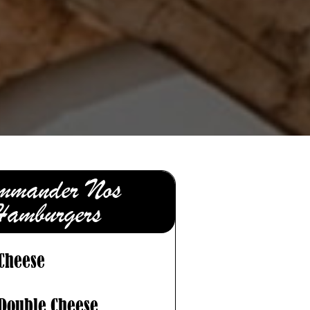
mmander Nos
amburgers
Cheese
Double Cheese