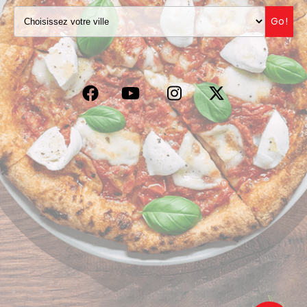
VOS AVIS
Go!
MENTIONS LÉGALES
C.G.V