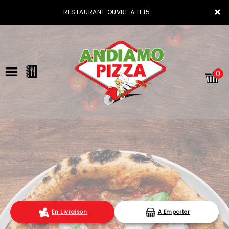
×
RESTAURANT OUVRE À 11:15
0
ACCUEIL
LA CARTE
VOTRE COMPTE
En Livraison
A Emporter
NOTRE RESTAURANT