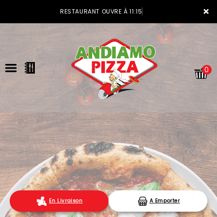
×
RESTAURANT OUVRE À 11:15
0
ACCUEIL
LA CARTE
VOTRE COMPTE
En Livraison
A Emporter
NOTRE RESTAURANT