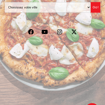
VOS AVIS
Go!
MENTIONS LÉGALES
C.G.V