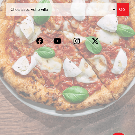
VOS AVIS
Go!
MENTIONS LÉGALES
C.G.V