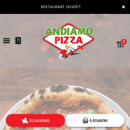
×
RESTAURANT OUVERT
0
ACCUEIL
LA CARTE
VOTRE COMPTE
En Livraison
A Emporter
NOTRE RESTAURANT