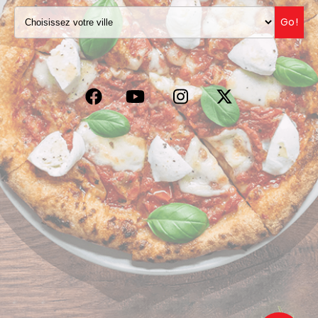
VOS AVIS
Go!
MENTIONS LÉGALES
C.G.V