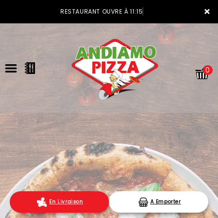
×
RESTAURANT OUVRE À 11:15
0
ACCUEIL
LA CARTE
VOTRE COMPTE
En Livraison
A Emporter
NOTRE RESTAURANT