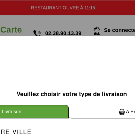
RESTAURANT OUVRE À 11:15
 Carte
Se connecter
02.38.90.13.39
TACOS