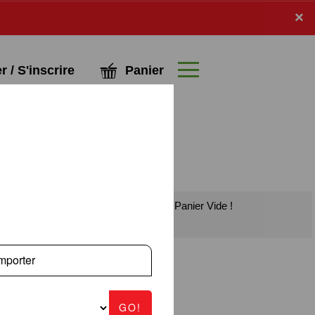
x
×
Panier
 / S'inscrire
Panier Vide !