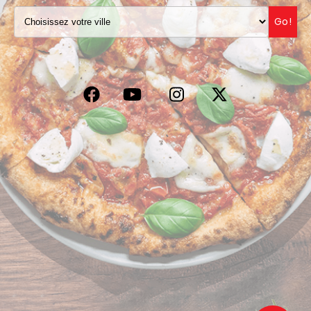
VOS AVIS
Go!
MENTIONS LÉGALES
C.G.V