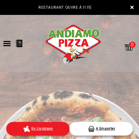
×
RESTAURANT OUVRE À 11:15
0
ACCUEIL
LA CARTE
VOTRE COMPTE
En Livraison
A Emporter
NOTRE RESTAURANT